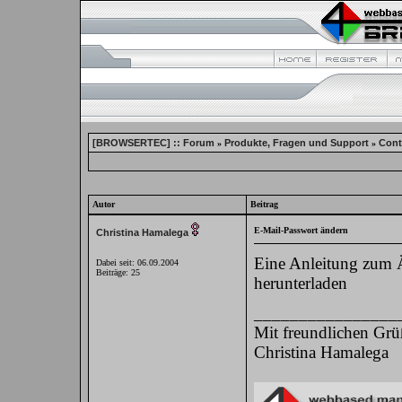
[BROWSERTEC] :: Forum
Produkte, Fragen und Support
Cont
»
»
Autor
Beitrag
E-Mail-Passwort ändern
Christina Hamalega
Eine Anleitung zum 
Dabei seit: 06.09.2004
Beiträge: 25
herunterladen
________________
Mit freundlichen Gr
Christina Hamalega