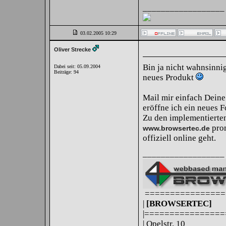
__________________
03.02.2005
10:29
Oliver Strecke
Bin ja nicht wahnsinni
Dabei seit: 05.09.2004
Beiträge: 94
neues Produkt
Mail mir einfach Dein
eröffne ich ein neues 
Zu den implementierten
prom
www.browsertec.de
offiziell online geht.
__________________
================
|
[BROWSERTEC]
|===============
| Opelstr. 10