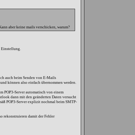
 Kann aber keine mails verschicken, warum?
 Einstellung.
sich auch beim Senden von E-Mails
r und können also einfach übernommen werden.
eim POP3-Server automatisch von einem
Outlook dann mit den geänderten Daten versucht
emäß POP3-Server explizit nochmal beim SMTP-
so rekonstruieren damit der Fehler