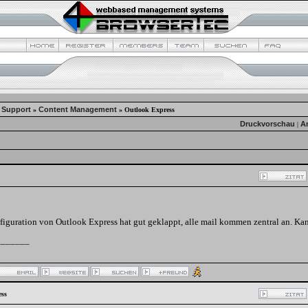
 Support
Content Management
»
»
Outlook Express
Druckvorschau
A
|
nfiguration von Outlook Express hat gut geklappt, alle mail kommen zentral an. Ka
_______
ss