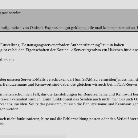
 pce-service
konfiguration von Outlook Express hat gut geklappt, alle mail kommen zentral an.
Einstellung "Postausgangsserver erfordert Authentifizierung" zu tun haben.
ibt es bei den Eigenschaften der Konten -> Server irgendwo ein Häkchen für diese
lich aus...
 über unseren Server E-Mails verschicken darf (um SPAM zu vermeiden) muss man 
en. Benutzername und Kennwort sind dabei die gleichen wir auch beim POP3-Serve
r hatten schon den Fall, das die Einstellungen für Benutzername und Kennwort b
irewall verändert wurden. Dann funktioniert das Senden auch nicht mehr, da sich 
er anzumelden. Sollte das passieren, müssen die Benutzername und Kennwort g
agen werden.
och nicht funktionieren, bitte mal die Fehlermeldung posten oder den Verlauf hier 
st.
_______