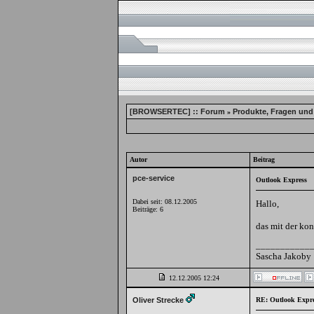
[BROWSERTEC] :: Forum
Produkte, Fragen und
»
Autor
Beitrag
pce-service
Outlook Express
Dabei seit: 08.12.2005
Hallo,
Beiträge: 6
das mit der ko
___________
Sascha Jakoby
12.12.2005
12:24
Oliver Strecke
RE: Outlook Expre