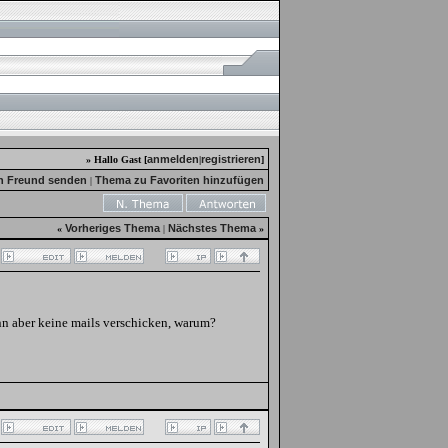
anmelden
registrieren
» Hallo Gast [
|
]
n Freund senden
Thema zu Favoriten hinzufügen
|
Vorheriges Thema
Nächstes Thema
«
|
»
nn aber keine mails verschicken, warum?