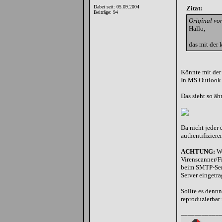
Dabei seit: 05.09.2004
Zitat:
Beiträge: 94
Original von
Hallo,
das mit der 
Könnte mit der 
In MS Outlook g
Das sieht so ähn
Da nicht jeder
authentifizier
ACHTUNG:
Wi
Virenscanner/F
beim SMTP-Serv
Server eingetr
Sollte es dennn
reproduzierbar i
___________