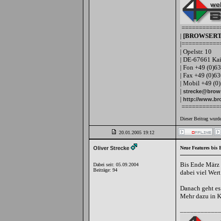
===========
|
[BROWSERT
|===========
| Opelstr. 10
| DE-67661 Kai
| Fon +49 (0)6
| Fax +49 (0)6
| Mobil +49 (0
|
strecke@brows
|
http://www.br
===========
Dieser Beitrag wurd
20.01.2005
19:12
Oliver Strecke
Neue Features bis 
Bis Ende März
Dabei seit: 05.09.2004
Beiträge: 94
dabei viel Wert
Danach geht es 
Mehr dazu in Kü
___________