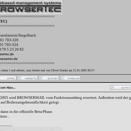
===========================
EC]
===========================
serslautern/Siegelbach
301 703-320
301 703-324
)179 5 23 20 82
ertec.de
owsertec.de
===========================
e schon 1 mal editiert, zum letzten mal von Oliver Strecke am 21.01.2005
00:57
.
Ende März...
 2005 wird BROWSERMAIL vom Funktionsumfang erweitert. Außerdem wird der gan
 auf Bedienungsfreundlichkeit gelegt.
dann in die offizielle Beta-Phase.
rze...
_______