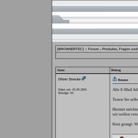
[BROWSERTEC] :: Forum
Produkte, Fragen und
»
Autor
Beitrag
Oliver Strecke
Betatest
Alle E-Mail Ad
Dabei seit: 05.09.2004
Beiträge: 94
Testen Sie selb
Hiermit möchte
wir wollen ver
Kurz gesagt: W
___________