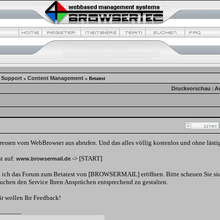
 Support
Content Management
»
»
Betatest
Druckvorschau
A
|
ressen vom WebBrowser aus abrufen. Und das alles völlig kostenlos und ohne läst
st auf:
-> [START]
www.browsermail.de
 ich das Forum zum Betatest von [BROWSERMAIL] eröffnen. Bitte scheuen Sie sich
suchen den Service Ihren Ansprüchen entsprechend zu gestalten.
ir wollen Ihr Feedback!
_______