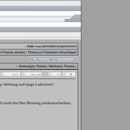
anmelden
registrieren
» Hallo Gast [
|
]
n Freund senden
Thema zu Favoriten hinzufügen
|
Vorheriges Thema
Nächstes Thema
«
|
»
ige Werbung und lange Ladezeiten!
 nicht hier Ihre Meinung niederzuschreiben,