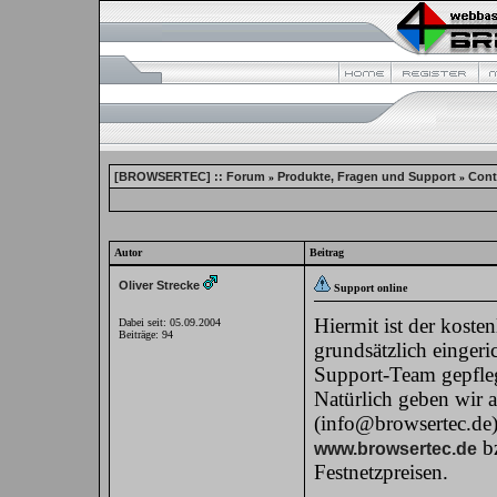
[BROWSERTEC] :: Forum
Produkte, Fragen und Support
Cont
»
»
Autor
Beitrag
Oliver Strecke
Support online
Hiermit ist der kost
Dabei seit: 05.09.2004
Beiträge: 94
grundsätzlich einger
Support-Team gepfle
Natürlich geben wir 
(info@browsertec.de)
bz
www.browsertec.de
Festnetzpreisen.