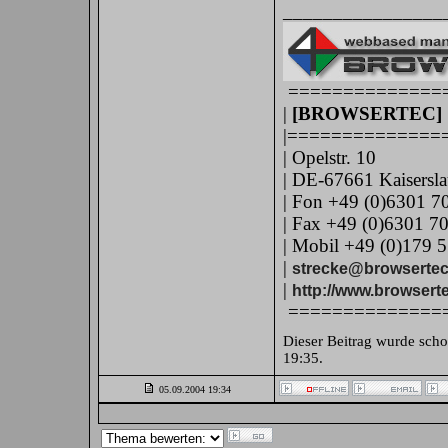
________________
==============
|
[BROWSERTEC]
|==============
| Opelstr. 10
| DE-67661 Kaisersla
| Fon +49 (0)6301 7
| Fax +49 (0)6301 7
| Mobil +49 (0)179 5
|
strecke@browsertec
|
http://www.browsert
==============
Dieser Beitrag wurde scho
19:35
.
05.09.2004
19:34