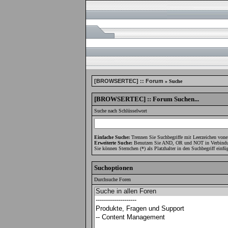
[BROWSERTEC] :: Forum
» Suche
[BROWSERTEC] :: Forum Suchen...
Suche nach Schlüsselwort
Einfache Suche:
Trennen Sie Suchbegriffe mit Leerzeichen vone
Erweiterte Suche:
Benutzen Sie AND, OR und NOT in Verbindung 
Sie können Sternchen (*) als Platzhalter in den Suchbegriff einfü
Suchoptionen
Durchsuche Foren