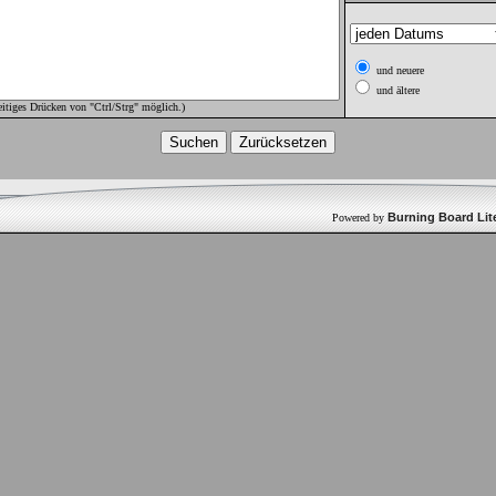
und neuere
und ältere
itiges Drücken von "Ctrl/Strg" möglich.)
Burning Board Lite
Powered by