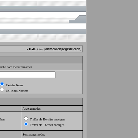
anmelden
registrieren
» Hallo Gast [
|
]
uche nach Benutzernamen
Exakter Name
Teil eines Namens
Anzeigemodus
chen
Treffer als Beiträge anzeigen
Treffer als Themen anzeigen
Sortierungsmodus