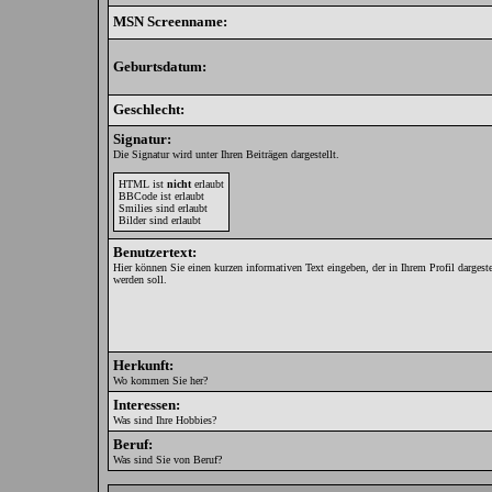
MSN Screenname:
Geburtsdatum:
Geschlecht:
Signatur:
Die Signatur wird unter Ihren Beiträgen dargestellt.
HTML ist
nicht
erlaubt
BBCode ist erlaubt
Smilies sind erlaubt
Bilder sind erlaubt
Benutzertext:
Hier können Sie einen kurzen informativen Text eingeben, der in Ihrem Profil dargeste
werden soll.
Herkunft:
Wo kommen Sie her?
Interessen:
Was sind Ihre Hobbies?
Beruf:
Was sind Sie von Beruf?