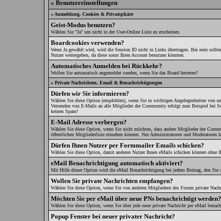
» Benutzereinstellungen
» Anmeldung, Cookies & Privatsphäre
Geist-Modus benutzen?
Wählen Sie "Ja" um nicht in der User-Online Liste zu erscheinen.
Boardcookies verwenden?
Wenn Ja gewählt wird, wird die Session ID nicht in Links übertragen. Bei nein sollte
Nutzer weitergeben, da diese sonst Ihren Account benutzen könnten.
Automatisches Anmelden bei Rückkehr?
Wollen Sie automatisch angemeldet werden, wenn Sie das Board betreten?
» Private Nachrichten, Email & Benachrichtigungen
Dürfen wir Sie informieren?
Wählen Sie diese Option (empfohlen), wenn Sie in wichtigen Angelegenheiten von un
Versenden von E-Mails an alle Mitglieder der Community erfolgt zum Beispiel bei S
keinen Spam!
E-Mail Adresse verbergen?
Wählen Sie diese Option, wenn Sie nicht möchten, dass andere Mitglieder der Commu
öffentlichen Mitgliederliste einsehen können. Nur Administratoren und Moderatoren k
Dürfen Ihnen Nutzer per Formmailer Emails schicken?
Wählen Sie diese Option, damit anderen Nutzer Ihnen eMails schicken können ohne I
eMail Benachrichtigung automatisch aktiviert?
Mit Hilfe dieser Option wird die eMail Benachrichtigung bei jedem Beitrag, den Sie s
Wollen Sie private Nachrichten empfangen?
Wählen Sie diese Option, wenn Sie von anderen Mitgliedern des Forum private Nachr
Möchten Sie per eMail über neue PNs benachrichtigt werden
Wählen Sie diese Option, wenn Sie über jede neue private Nachricht per eMail benac
Popup Fenster bei neuer privater Nachricht?