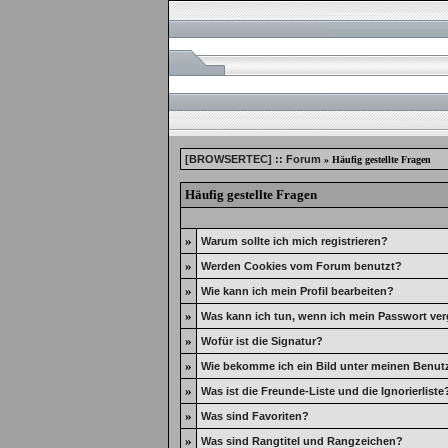
[BROWSERTEC] :: Forum
» Häufig gestellte Fragen
Häufig gestellte Fragen
»
Warum sollte ich mich registrieren?
»
Werden Cookies vom Forum benutzt?
»
Wie kann ich mein Profil bearbeiten?
»
Was kann ich tun, wenn ich mein Passwort ve
»
Wofür ist die Signatur?
»
Wie bekomme ich ein Bild unter meinen Benu
»
Was ist die Freunde-Liste und die Ignorierliste
»
Was sind Favoriten?
»
Was sind Rangtitel und Rangzeichen?