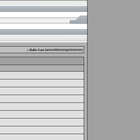
anmelden
registrieren
» Hallo Gast [
|
]