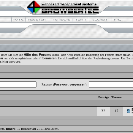
Hilfe des Forums
, lesen Sie sich die
durch. Dort wird Ihnen die Bedienung des Forums näher erklärt. S
lar
informieren
um sich zu registrieren oder
Sie sich ausführlich über den Registrierungsprozess. Um Beiträ
hier
ch
anmelden.
Passwort vergessen
Passwort (
):
Beiträge
Themen
32
17
2
wegs.
Rekord:
10 Benutzer am 21.01.2005
23:04
.