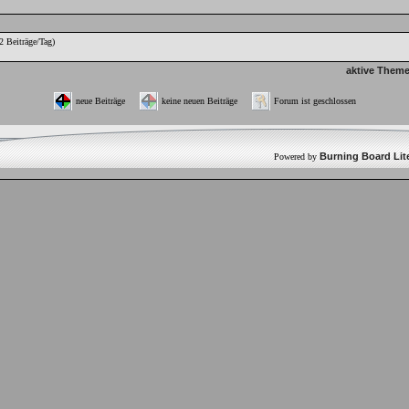
2 Beiträge/Tag)
aktive Theme
neue Beiträge
keine neuen Beiträge
Forum ist geschlossen
Burning Board Lite
Powered by