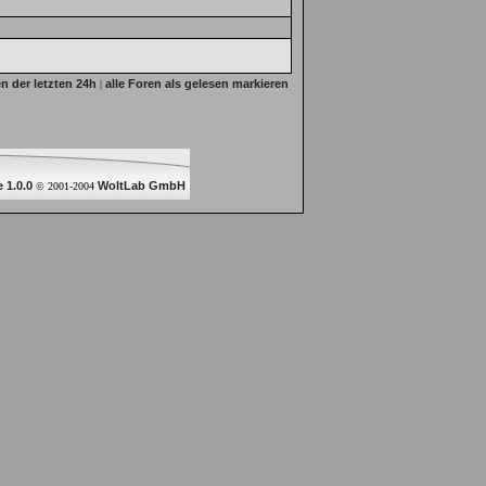
n der letzten 24h
alle Foren als gelesen markieren
|
 1.0.0
WoltLab GmbH
© 2001-2004