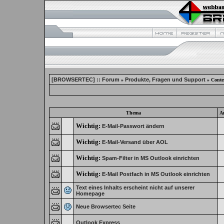
[BROWSERTEC] :: Forum
Produkte, Fragen und Support
»
» Conte
Thema
A
Wichtig:
E-Mail-Passwort ändern
Wichtig:
E-Mail-Versand über AOL
Wichtig:
Spam-Filter in MS Outlook einrichten
Wichtig:
E-Mail Postfach in MS Outlook einrichten
Text eines Inhalts erscheint nicht auf unserer
Homepage
Neue Browsertec Seite
Outlook Express