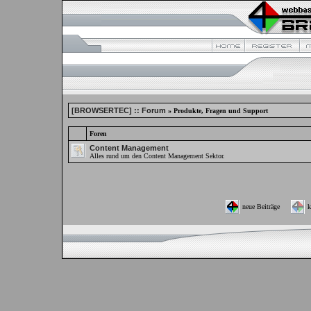
[BROWSERTEC] :: Forum
» Produkte, Fragen und Support
Foren
Content Management
Alles rund um den Content Management Sektor.
neue Beiträge
k